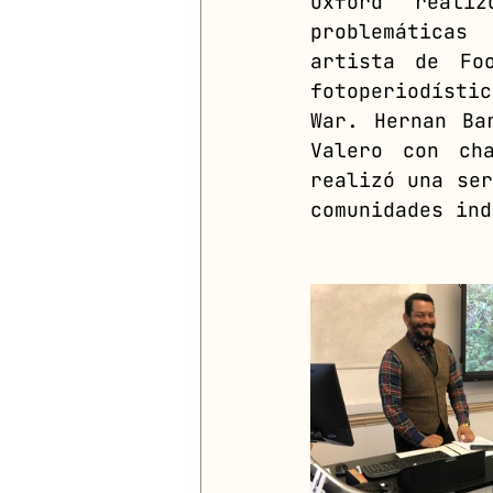
Oxford reali
problemáticas
artista de Fo
fotoperiodístic
War. Hernan Ba
Valero con ch
realizó una ser
comunidades ind