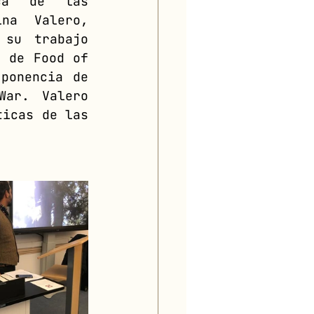
ca de las 
na Valero, 
su trabajo 
 de Food of 
ponencia de 
ar. Valero 
icas de las 