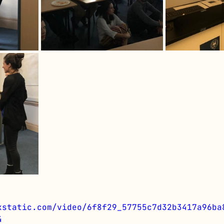
xstatic.com/video/6f8f29_57755c7d32b3417a96ba
4