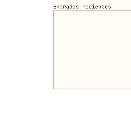
Entradas recientes
HOME
MANIFESTO
QUIENES SOMOS
GUERREROS
Política Privacidad